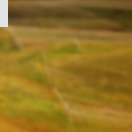
/
Symbole
du
gouvernement
du
Canada