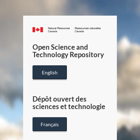
Canada.ca
/
Gouverneme
Open Science and
du
Technology Repository
Canada
English
Dépôt ouvert des
sciences et technologie
Français