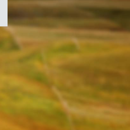
/
Symbole
du
gouvernement
du
Canada