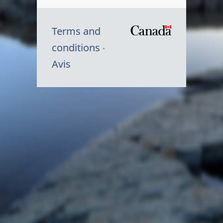
Terms and
/
conditions
Symbole
Avis
du
gouvernem
du
Canada