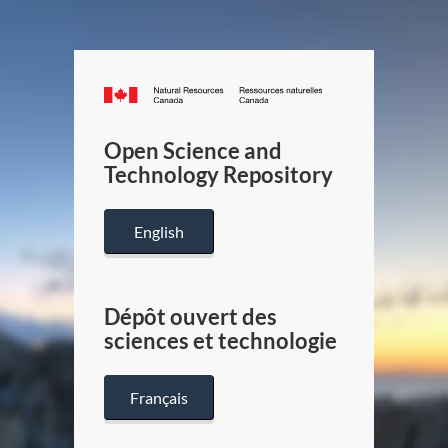
Canada.ca
/
Gouverneme
Open Science and
du
Technology Repository
Canada
English
Dépôt ouvert des
sciences et technologie
Français