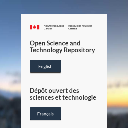
Canada.ca
/
Gouverneme
Open Science and
du
Technology Repository
Canada
English
Dépôt ouvert des
sciences et technologie
Français