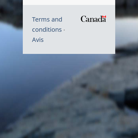
Terms and
/
conditions
Symbole
Avis
du
gouvernem
du
Canada