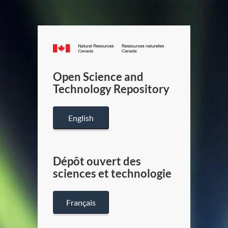
Canada.ca
/
Gouverneme
Open Science and
du
Technology Repository
Canada
English
Dépôt ouvert des
sciences et technologie
Français