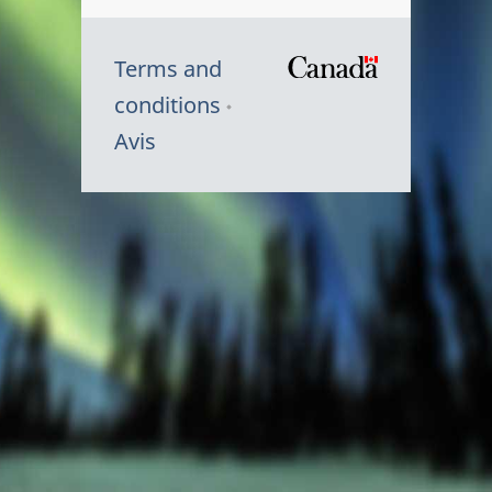
Terms and
/
conditions
Symbole
Avis
du
gouvernem
du
Canada