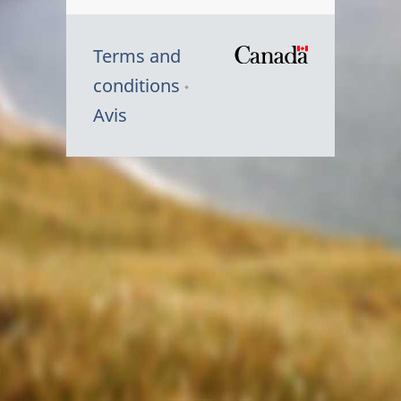
Terms and
/
conditions
Symbole
Avis
du
gouvernem
du
Canada