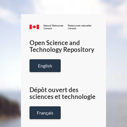
Canada.ca
/
Gouverneme
Open Science and
du
Technology Repository
Canada
English
Dépôt ouvert des
sciences et technologie
Français