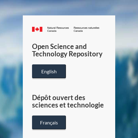
Canada.ca
/
Gouverneme
Open Science and
du
Technology Repository
Canada
English
Dépôt ouvert des
sciences et technologie
Français