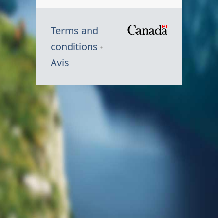
Terms and
/
conditions
Symbole
Avis
du
gouvernem
du
Canada