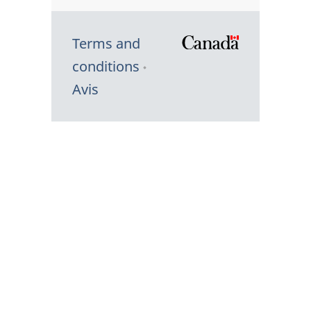
Terms and
/
conditions
Symbole
Avis
du
gouvernem
du
Canada