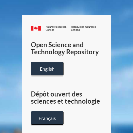
Canada.ca
/
Gouverneme
Open Science and
du
Technology Repository
Canada
English
Dépôt ouvert des
sciences et technologie
Français