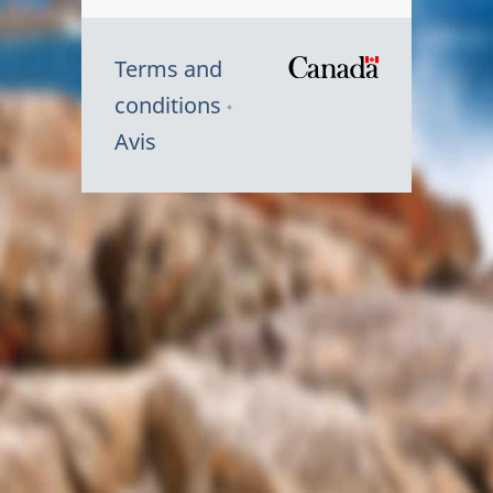
Terms and
/
conditions
Symbole
Avis
du
gouvernem
du
Canada