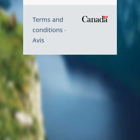
Terms and
/
conditions
Symbole
Avis
du
gouvernem
du
Canada