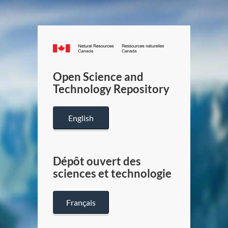
Canada.ca
/
Gouverneme
Open Science and
du
Technology Repository
Canada
English
Dépôt ouvert des
sciences et technologie
Français