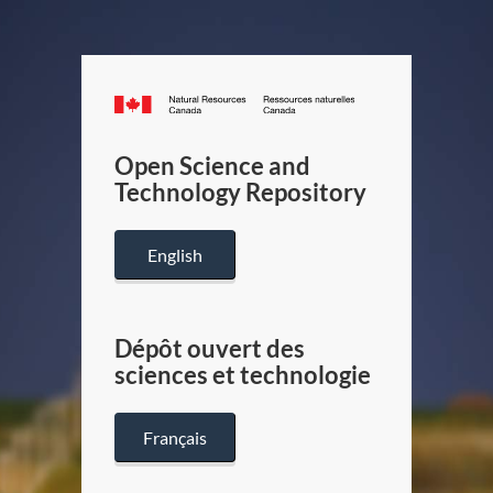
Canada.ca
/
Gouverneme
Open Science and
du
Technology Repository
Canada
English
Dépôt ouvert des
sciences et technologie
Français