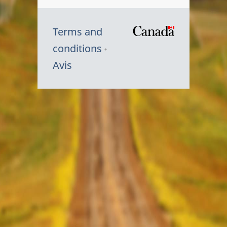
Terms and
/
conditions
Symbole
Avis
du
gouvernem
du
Canada