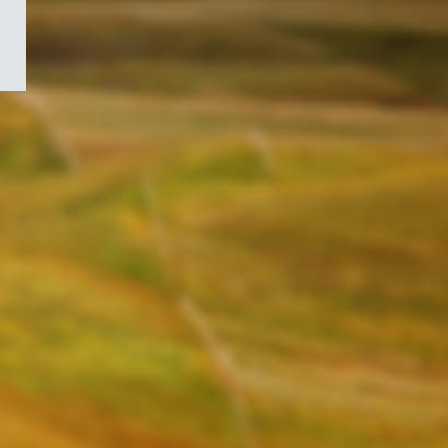
/
Symbole
du
gouvernement
du
Canada