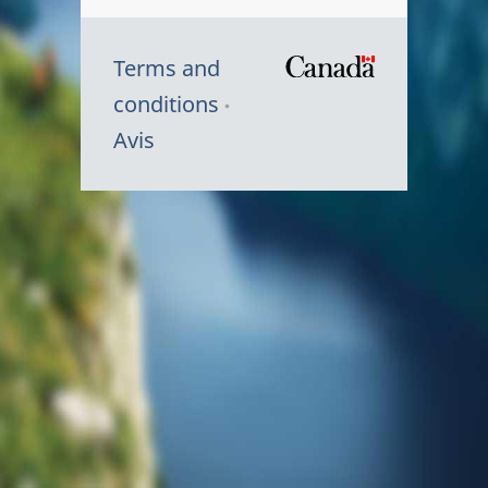
Terms and
/
conditions
Symbole
Avis
du
gouvernem
du
Canada