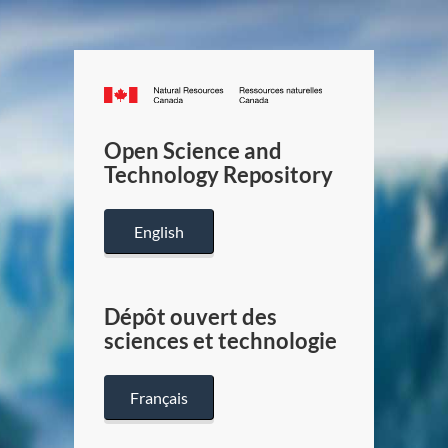
Canada.ca
/
Gouverneme
Open Science and
du
Technology Repository
Canada
English
Dépôt ouvert des
sciences et technologie
Français