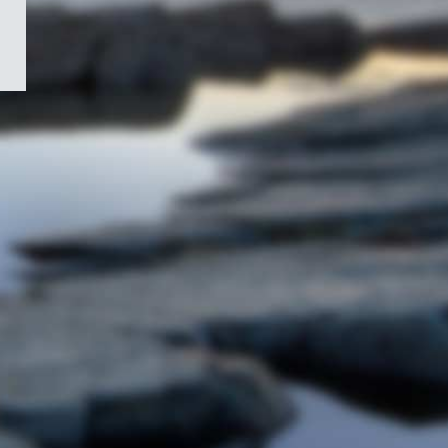
/
Symbole
du
gouvernement
du
Canada