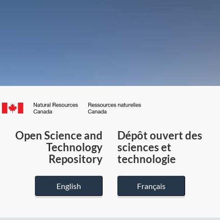
Canada.ca
/
Gouvernement
Open Science and
Dépôt ouvert des
du
Technology
sciences et
Canada
Repository
technologie
English
Français