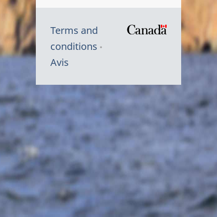
Terms and
/
conditions
Symbole
Avis
du
gouvernem
du
Canada