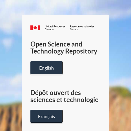
Canada.ca
/
Gouverneme
Open Science and
du
Technology Repository
Canada
English
Dépôt ouvert des
sciences et technologie
Français