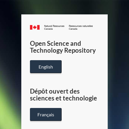
Canada.ca
/
Gouverneme
Open Science and
du
Technology Repository
Canada
English
Dépôt ouvert des
sciences et technologie
Français