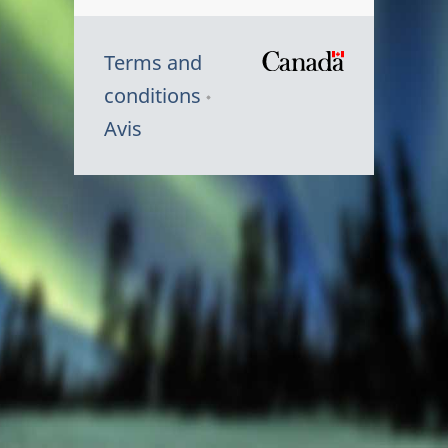
Terms and
/
conditions
Symbole
Avis
du
gouvernem
du
Canada