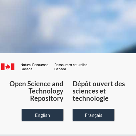
Canada.ca
/
Gouvernement
Open Science and
Dépôt ouvert des
du
Technology
sciences et
Canada
Repository
technologie
English
Français