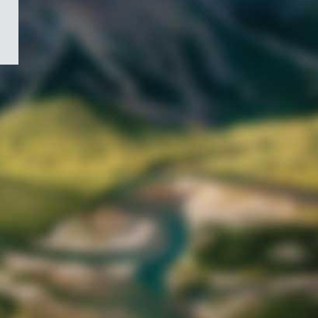
/
Symbole
du
gouvernement
du
Canada