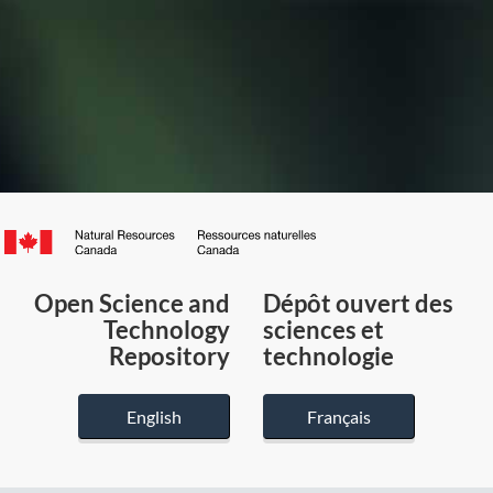
Canada.ca
/
Gouvernement
Open Science and
Dépôt ouvert des
du
Technology
sciences et
Canada
Repository
technologie
English
Français