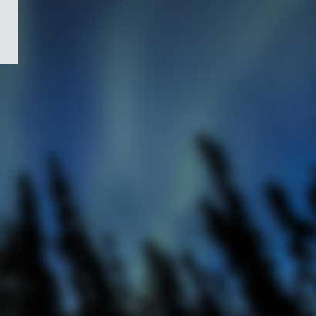
/
Symbole
du
gouvernement
du
Canada