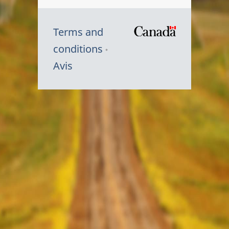
Terms and
/
conditions
Symbole
Avis
du
gouvernem
du
Canada