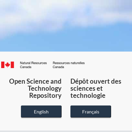
Canada.ca
/
Gouvernement
Open Science and
Dépôt ouvert des
du
Technology
sciences et
Canada
Repository
technologie
English
Français