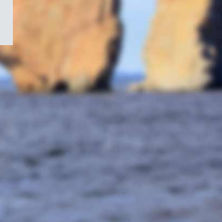
/
Symbole
du
gouvernement
du
Canada