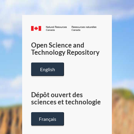
Canada.ca
/
Gouverneme
Open Science and
du
Technology Repository
Canada
English
Dépôt ouvert des
sciences et technologie
Français