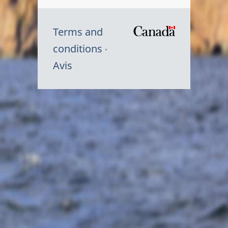
Terms and
/
conditions
Symbole
Avis
du
gouvernem
du
Canada