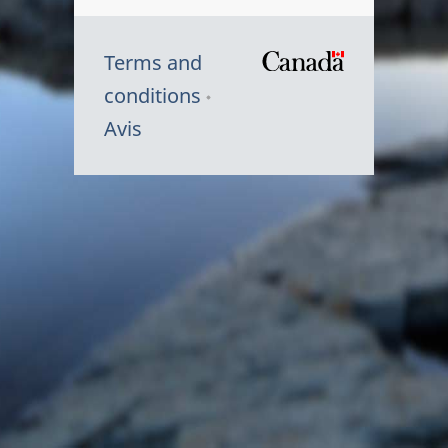
Terms and
/
conditions
Symbole
Avis
du
gouvernem
du
Canada