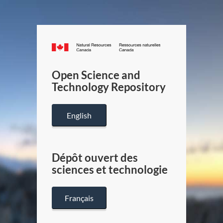
Canada.ca
/
Gouverneme
Open Science and
du
Technology Repository
Canada
English
Dépôt ouvert des
sciences et technologie
Français