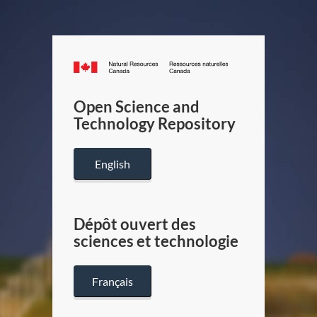
Canada.ca
/
Gouverneme
Open Science and
du
Technology Repository
Canada
English
Dépôt ouvert des
sciences et technologie
Français