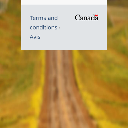
Terms and
/
conditions
Symbole
Avis
du
gouvernem
du
Canada