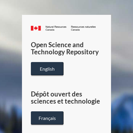
Canada.ca
/
Gouverneme
Open Science and
du
Technology Repository
Canada
English
Dépôt ouvert des
sciences et technologie
Français