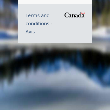
Terms and
/
conditions
Symbole
Avis
du
gouvernem
du
Canada