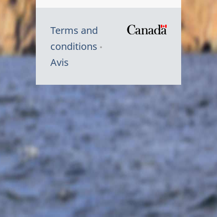
Terms and
/
conditions
Symbole
Avis
du
gouvernem
du
Canada