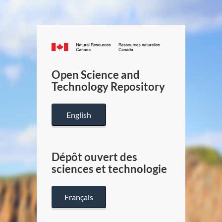
Canada.ca
/
Gouverneme
Open Science and
du
Technology Repository
Canada
English
Dépôt ouvert des
sciences et technologie
Français