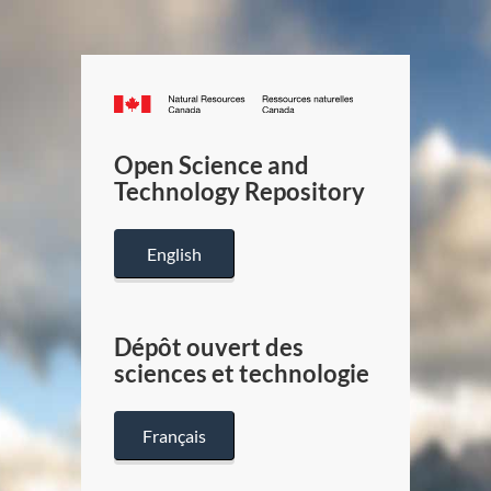
Canada.ca
/
Gouverneme
Open Science and
du
Technology Repository
Canada
English
Dépôt ouvert des
sciences et technologie
Français