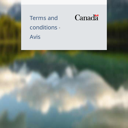
Terms and
/
conditions
Symbole
Avis
du
gouvernem
du
Canada