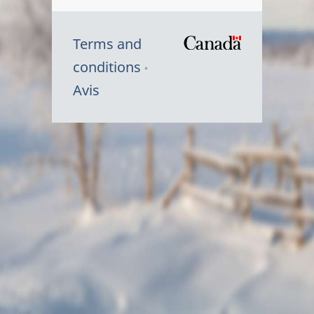
Terms and
/
conditions
Symbole
Avis
du
gouvernem
du
Canada