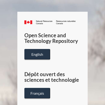
Canada.ca
/
Gouverneme
Open Science and
du
Technology Repository
Canada
English
Dépôt ouvert des
sciences et technologie
Français