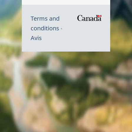
Terms and
/
conditions
Symbole
Avis
du
gouvernem
du
Canada