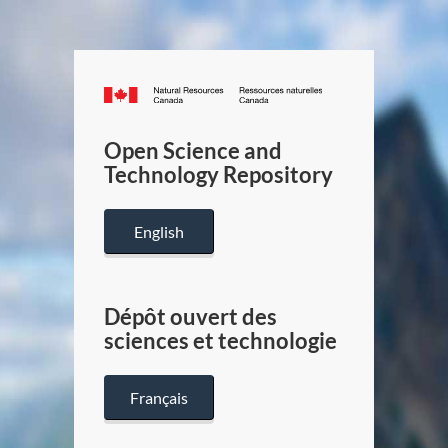
Canada.ca
/
Gouverneme
Open Science and
du
Technology Repository
Canada
English
Dépôt ouvert des
sciences et technologie
Français