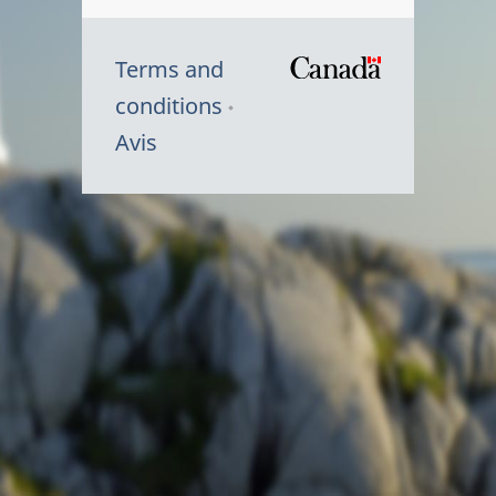
Terms and
/
conditions
Symbole
Avis
du
gouvernem
du
Canada