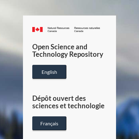
Canada.ca
/
Gouverneme
Open Science and
du
Technology Repository
Canada
English
Dépôt ouvert des
sciences et technologie
Français