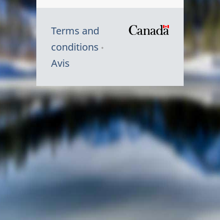
Terms and
/
conditions
Symbole
Avis
du
gouvernem
du
Canada