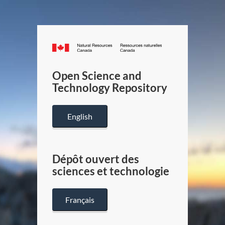
Canada.ca
/
Gouverneme
Open Science and
du
Technology Repository
Canada
English
Dépôt ouvert des
sciences et technologie
Français