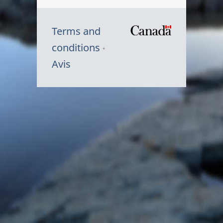
Terms and
/
conditions
Symbole
Avis
du
gouvernem
du
Canada