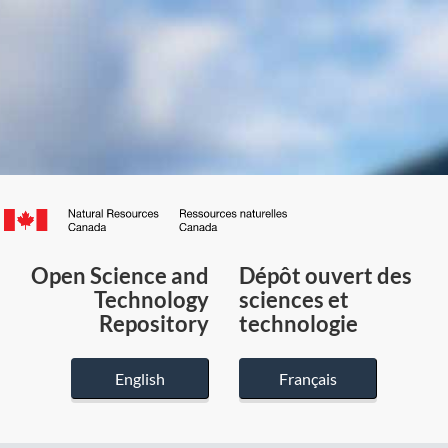
Canada.ca
/
Gouvernement
Open Science and
Dépôt ouvert des
du
Technology
sciences et
Canada
Repository
technologie
English
Français