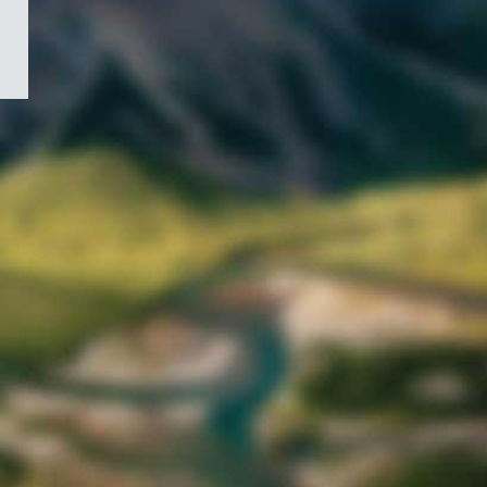
/
Symbole
du
gouvernement
du
Canada