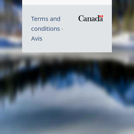
Terms and
/
conditions
Symbole
Avis
du
gouvernem
du
Canada