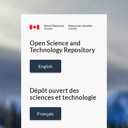
Canada.ca
/
Gouverneme
Open Science and
du
Technology Repository
Canada
English
Dépôt ouvert des
sciences et technologie
Français