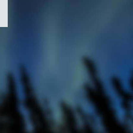
/
Symbole
du
gouvernement
du
Canada