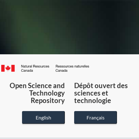
Canada.ca
/
Gouvernement
Open Science and
Dépôt ouvert des
du
Technology
sciences et
Canada
Repository
technologie
English
Français