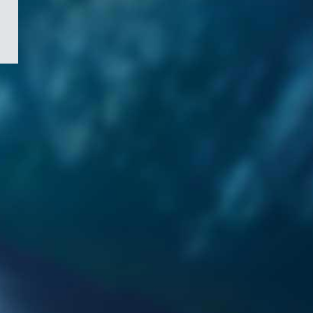
/
Symbole
du
gouvernement
du
Canada