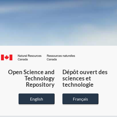
Canada.ca
/
Gouvernement
Open Science and
Dépôt ouvert des
du
Technology
sciences et
Canada
Repository
technologie
English
Français