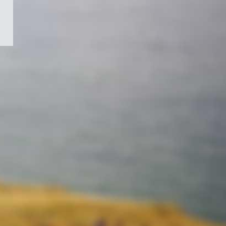
/
Symbole
du
gouvernement
du
Canada