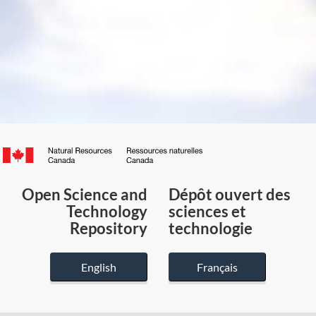
Canada.ca
/
Gouvernement
Open Science and
Dépôt ouvert des
du
Technology
sciences et
Canada
Repository
technologie
English
Français