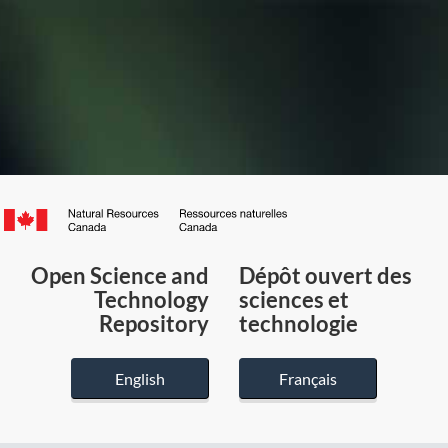
Canada.ca
/
Gouvernement
Open Science and
Dépôt ouvert des
du
Technology
sciences et
Canada
Repository
technologie
English
Français