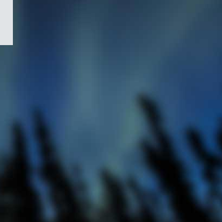
/
Symbole
du
gouvernement
du
Canada