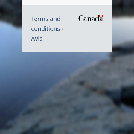
Terms and
/
conditions
Symbole
Avis
du
gouvernem
du
Canada