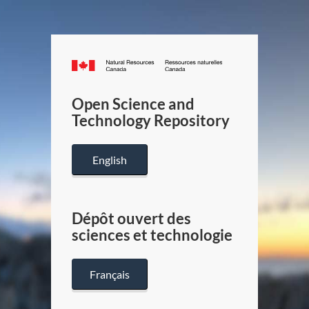
Canada.ca
/
Gouverneme
Open Science and
du
Technology Repository
Canada
English
Dépôt ouvert des
sciences et technologie
Français