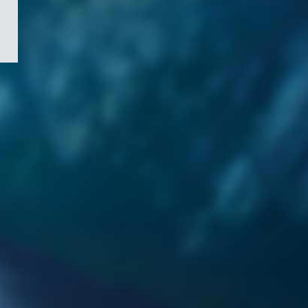
/
Symbole
du
gouvernement
du
Canada