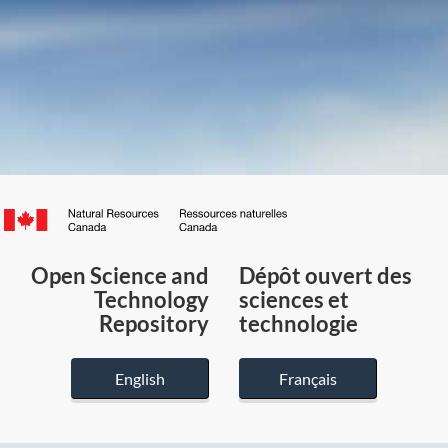
Canada.ca
/
Gouvernement
Open Science and
Dépôt ouvert des
du
Technology
sciences et
Canada
Repository
technologie
English
Français