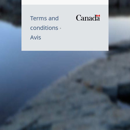
Terms and
/
conditions
Symbole
Avis
du
gouvernem
du
Canada