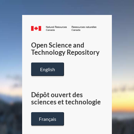
Canada.ca
/
Gouverneme
Open Science and
du
Technology Repository
Canada
English
Dépôt ouvert des
sciences et technologie
Français