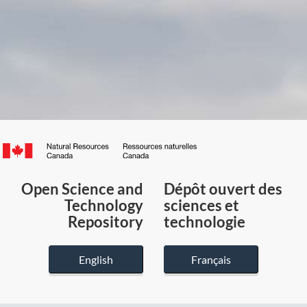
Canada.ca
/
Gouvernement
Open Science and
Dépôt ouvert des
du
Technology
sciences et
Canada
Repository
technologie
English
Français