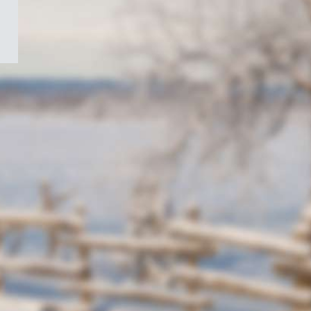
/
Symbole
du
gouvernement
du
Canada