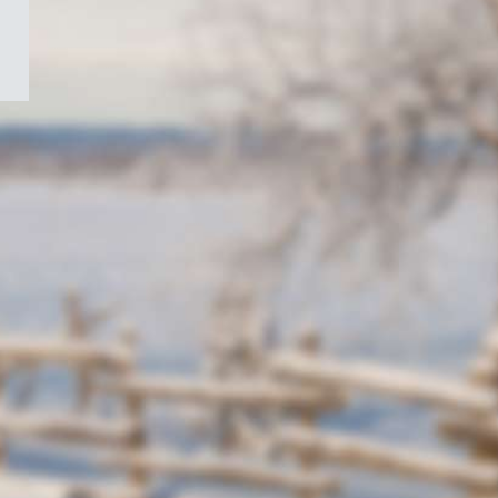
/
Symbole
du
gouvernement
du
Canada