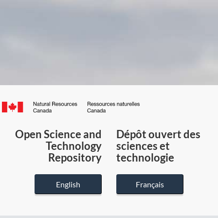
Canada.ca
/
Gouvernement
Open Science and
Dépôt ouvert des
du
Technology
sciences et
Canada
Repository
technologie
English
Français