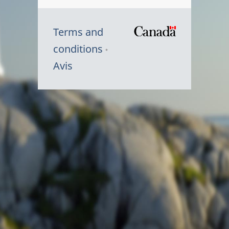
Terms and
/
conditions
Symbole
Avis
du
gouvernem
du
Canada