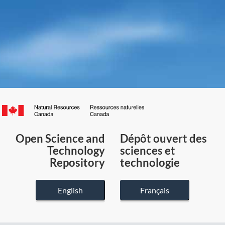
Canada.ca
/
Gouvernement
Open Science and
Dépôt ouvert des
du
Technology
sciences et
Canada
Repository
technologie
English
Français