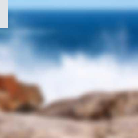
/
Symbole
du
gouvernement
du
Canada