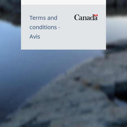
Terms and
/
conditions
Symbole
Avis
du
gouvernem
du
Canada