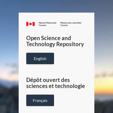
Canada.ca
/
Gouverneme
Open Science and
du
Technology Repository
Canada
English
Dépôt ouvert des
sciences et technologie
Français