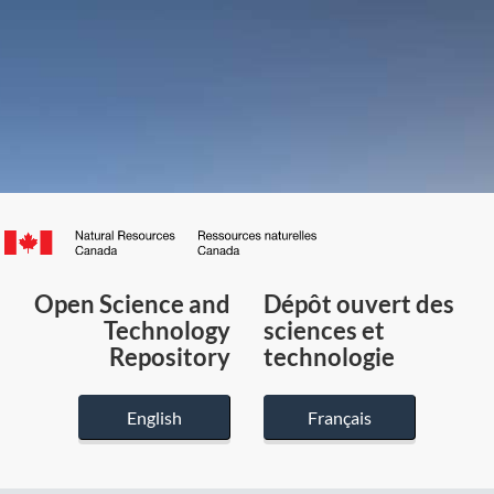
Canada.ca
/
Gouvernement
Open Science and
Dépôt ouvert des
du
Technology
sciences et
Canada
Repository
technologie
English
Français