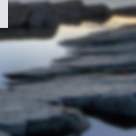
/
Symbole
du
gouvernement
du
Canada