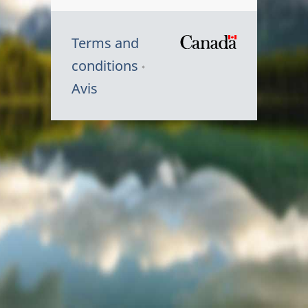
Terms and
/
conditions
Symbole
Avis
du
gouvernem
du
Canada