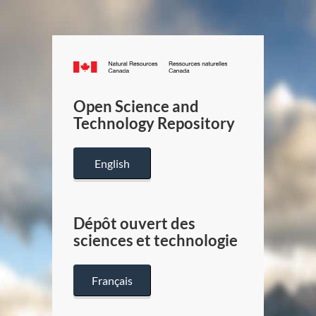
Canada.ca
/
Gouverneme
Open Science and
du
Technology Repository
Canada
English
Dépôt ouvert des
sciences et technologie
Français