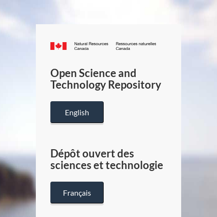
Canada.ca
/
Gouverneme
Open Science and
du
Technology Repository
Canada
English
Dépôt ouvert des
sciences et technologie
Français