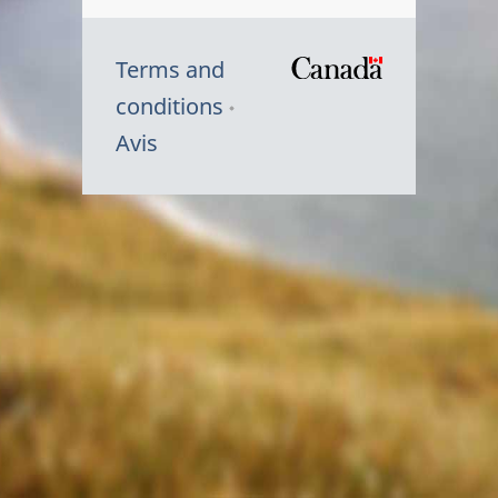
Terms and
/
conditions
Symbole
Avis
du
gouvernem
du
Canada