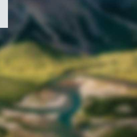
/
Symbole
du
gouvernement
du
Canada