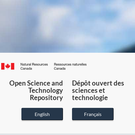
Canada.ca
/
Gouvernement
Open Science and
Dépôt ouvert des
du
Technology
sciences et
Canada
Repository
technologie
English
Français